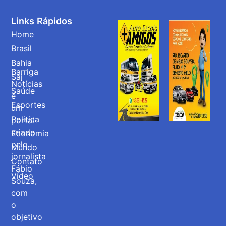
Links Rápidos
Home
Brasil
Bahia
Barriga
Saj
Notícias
Saúde
é
Esportes
um
Politica
portal
criado
Economia
pelo
Mundo
jornalista
Contato
Fábio
Vídeo
Souza,
com
o
objetivo