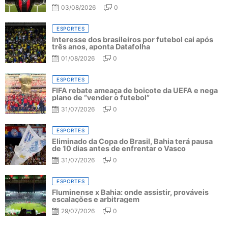
03/08/2026
0
ESPORTES
Interesse dos brasileiros por futebol cai após
três anos, aponta Datafolha
01/08/2026
0
ESPORTES
FIFA rebate ameaça de boicote da UEFA e nega
plano de “vender o futebol”
31/07/2026
0
ESPORTES
Eliminado da Copa do Brasil, Bahia terá pausa
de 10 dias antes de enfrentar o Vasco
31/07/2026
0
ESPORTES
Fluminense x Bahia: onde assistir, prováveis
escalações e arbitragem
29/07/2026
0