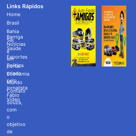
Links Rápidos
Home
Brasil
Bahia
Barriga
Saj
Notícias
Saúde
é
Esportes
um
Politica
portal
criado
Economia
pelo
Mundo
jornalista
Contato
Fábio
Vídeo
Souza,
com
o
objetivo
de