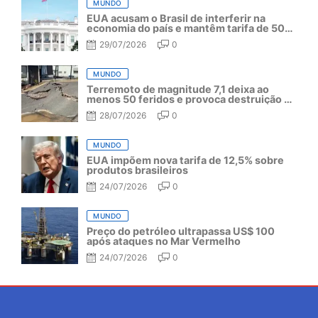
MUNDO
EUA acusam o Brasil de interferir na
economia do país e mantêm tarifa de 50%
por mais um ano
29/07/2026
0
MUNDO
Terremoto de magnitude 7,1 deixa ao
menos 50 feridos e provoca destruição no
Japão
28/07/2026
0
MUNDO
EUA impõem nova tarifa de 12,5% sobre
produtos brasileiros
24/07/2026
0
MUNDO
Preço do petróleo ultrapassa US$ 100
após ataques no Mar Vermelho
24/07/2026
0