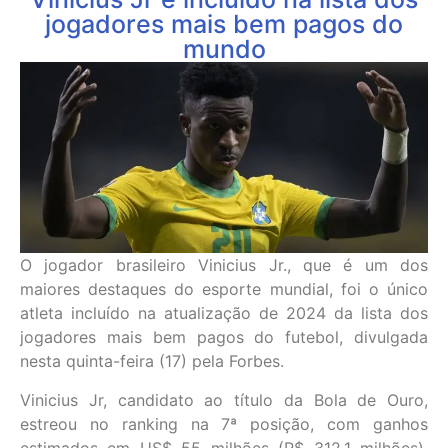
jogadores mais bem pagos do
mundo
O jogador brasileiro Vinicius Jr., que é um dos
maiores destaques do esporte mundial, foi o único
atleta incluído na atualização de 2024 da lista dos
jogadores mais bem pagos do futebol, divulgada
nesta quinta-feira (17) pela Forbes.
Vinicius Jr, candidato ao título da Bola de Ouro,
estreou no ranking na 7ª posição, com ganhos
estimados em US$ 55 milhões (R$ 312,1 milhões).