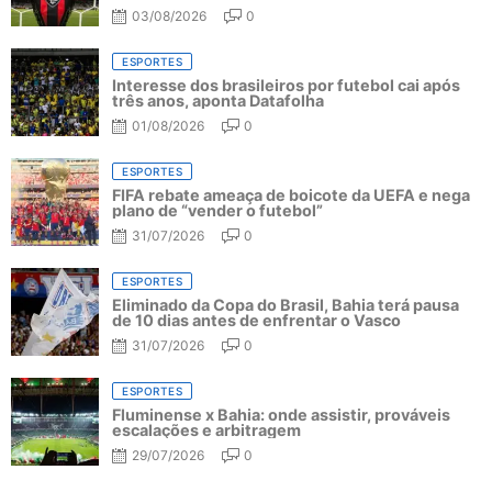
03/08/2026
0
ESPORTES
Interesse dos brasileiros por futebol cai após
três anos, aponta Datafolha
01/08/2026
0
ESPORTES
FIFA rebate ameaça de boicote da UEFA e nega
plano de “vender o futebol”
31/07/2026
0
ESPORTES
Eliminado da Copa do Brasil, Bahia terá pausa
de 10 dias antes de enfrentar o Vasco
31/07/2026
0
ESPORTES
Fluminense x Bahia: onde assistir, prováveis
escalações e arbitragem
29/07/2026
0