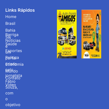
Links Rápidos
Home
Brasil
Bahia
Barriga
Saj
Notícias
Saúde
é
Esportes
um
Politica
portal
criado
Economia
pelo
Mundo
jornalista
Contato
Fábio
Vídeo
Souza,
com
o
objetivo