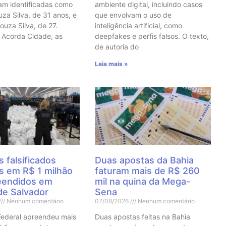
ram identificadas como
ambiente digital, incluindo casos
uza Silva, de 31 anos, e
que envolvam o uso de
ouza Silva, de 27.
inteligência artificial, como
 Acorda Cidade, as
deepfakes e perfis falsos. O texto,
de autoria do
Leia mais »
 falsificados
Duas apostas da Bahia
os em R$ 1 milhão
faturam mais de R$ 260
eendidos em
mil na quina da Mega-
de Salvador
Sena
Nenhum comentário
07/08/2026
Nenhum comentário
Federal apreendeu mais
Duas apostas feitas na Bahia