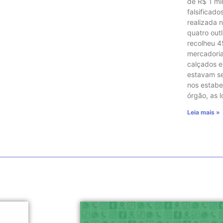
de R$ 1 mi
falsificad
realizada n
quatro out
recolheu 
mercadoria
calçados e
estavam s
nos estabe
órgão, as 
Leia mais »