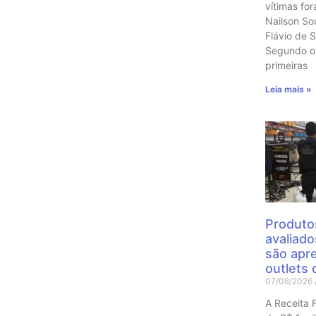
vítimas fo
Nailson So
Flávio de S
Segundo o
primeiras
Leia mais »
Produtos
avaliad
são apr
outlets 
07/08/2026
A Receita 