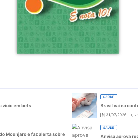
SAÚDE
 vício em bets
Brasil vai na con
31/07/2026
SAÚDE
do Mounjaro e faz alerta sobre
Anvisa aprova re