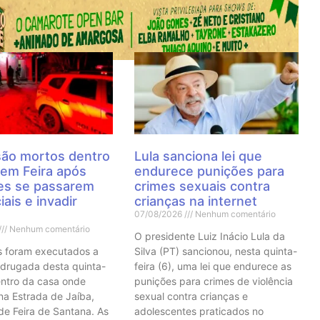
 Notícias
são mortos dentro
Lula sanciona lei que
 em Feira após
endurece punições para
res se passarem
crimes sexuais contra
iais e invadir
crianças na internet
07/08/2026
Nenhum comentário
Nenhum comentário
O presidente Luiz Inácio Lula da
s foram executados a
Silva (PT) sancionou, nesta quinta-
adrugada desta quinta-
feira (6), uma lei que endurece as
dentro da casa onde
punições para crimes de violência
a Estrada de Jaíba,
sexual contra crianças e
 de Feira de Santana. As
adolescentes praticados no