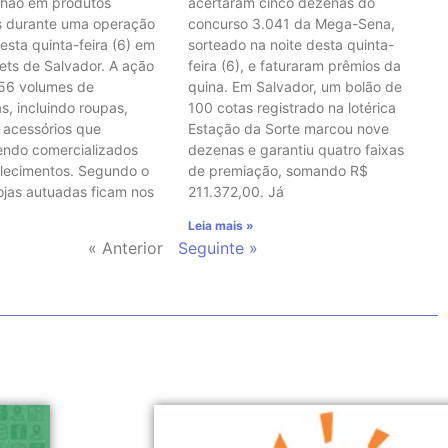
lhão em produtos
acertaram cinco dezenas do
os durante uma operação
concurso 3.041 da Mega-Sena,
esta quinta-feira (6) em
sorteado na noite desta quinta-
lets de Salvador. A ação
feira (6), e faturaram prêmios da
456 volumes de
quina. Em Salvador, um bolão de
s, incluindo roupas,
100 cotas registrado na lotérica
 acessórios que
Estação da Sorte marcou nove
endo comercializados
dezenas e garantiu quatro faixas
lecimentos. Segundo o
de premiação, somando R$
lojas autuadas ficam nos
211.372,00. Já
Leia mais »
« Anterior
Seguinte »