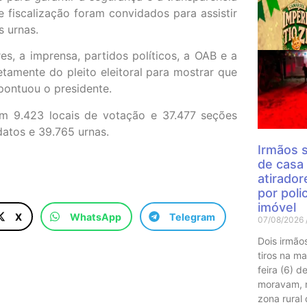
e fiscalização foram convidados para assistir
s urnas.
es, a imprensa, partidos políticos, a OAB e a
Mais
etamente do pleito eleitoral para mostrar que
pontuou o presidente.
 em 9.423 locais de votação e 37.477 seções
datos e 39.765 urnas.
Irmãos 
de casa
atirado
por polic
imóvel
X
WhatsApp
Telegram
07/08/2026
Dois irmão
tiros na m
feira (6) 
moravam, n
zona rural