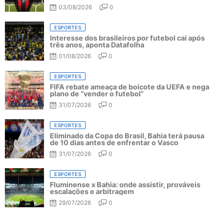
03/08/2026
0
ESPORTES
Interesse dos brasileiros por futebol cai após
três anos, aponta Datafolha
01/08/2026
0
ESPORTES
FIFA rebate ameaça de boicote da UEFA e nega
plano de “vender o futebol”
31/07/2026
0
ESPORTES
Eliminado da Copa do Brasil, Bahia terá pausa
de 10 dias antes de enfrentar o Vasco
31/07/2026
0
ESPORTES
Fluminense x Bahia: onde assistir, prováveis
escalações e arbitragem
29/07/2026
0