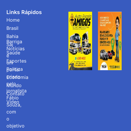
Links Rápidos
Home
Brasil
Bahia
Barriga
Saj
Notícias
Saúde
é
Esportes
um
Politica
portal
criado
Economia
pelo
Mundo
jornalista
Contato
Fábio
Vídeo
Souza,
com
o
objetivo