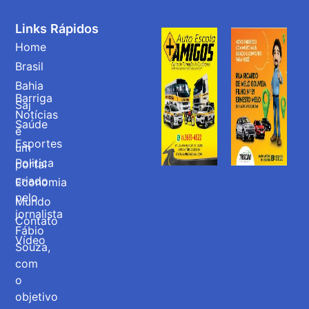
Links Rápidos
Home
Brasil
Bahia
Barriga
Saj
Notícias
Saúde
é
Esportes
um
Politica
portal
criado
Economia
pelo
Mundo
jornalista
Contato
Fábio
Vídeo
Souza,
com
o
objetivo