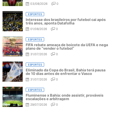
03/08/2026
0
ESPORTES
Interesse dos brasileiros por futebol cai após
três anos, aponta Datafolha
01/08/2026
0
ESPORTES
FIFA rebate ameaça de boicote da UEFA e nega
plano de “vender o futebol”
31/07/2026
0
ESPORTES
Eliminado da Copa do Brasil, Bahia terá pausa
de 10 dias antes de enfrentar o Vasco
31/07/2026
0
ESPORTES
Fluminense x Bahia: onde assistir, prováveis
escalações e arbitragem
29/07/2026
0