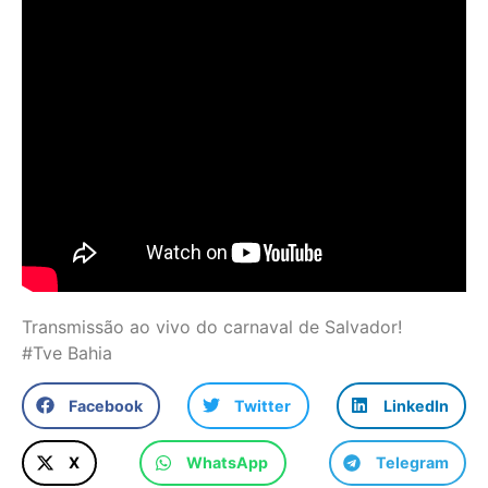
Transmissão ao vivo do carnaval de Salvador!
#Tve Bahia
Facebook
Twitter
LinkedIn
X
WhatsApp
Telegram