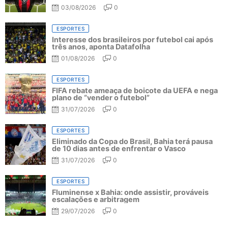
03/08/2026
0
ESPORTES
Interesse dos brasileiros por futebol cai após
três anos, aponta Datafolha
01/08/2026
0
ESPORTES
FIFA rebate ameaça de boicote da UEFA e nega
plano de “vender o futebol”
31/07/2026
0
ESPORTES
Eliminado da Copa do Brasil, Bahia terá pausa
de 10 dias antes de enfrentar o Vasco
31/07/2026
0
ESPORTES
Fluminense x Bahia: onde assistir, prováveis
escalações e arbitragem
29/07/2026
0