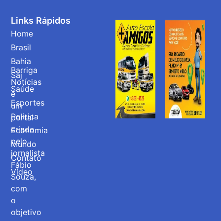
Links Rápidos
Home
Brasil
Bahia
Barriga
Saj
Notícias
Saúde
é
Esportes
um
Politica
portal
criado
Economia
pelo
Mundo
jornalista
Contato
Fábio
Vídeo
Souza,
com
o
objetivo