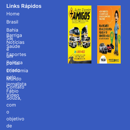
Links Rápidos
Home
Brasil
Bahia
Barriga
Saj
Notícias
Saúde
é
Esportes
um
Politica
portal
criado
Economia
pelo
Mundo
jornalista
Contato
Fábio
Vídeo
Souza,
com
o
objetivo
de