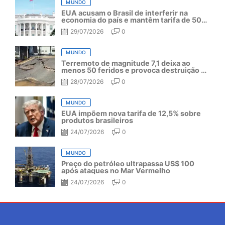
MUNDO
EUA acusam o Brasil de interferir na
economia do país e mantêm tarifa de 50%
por mais um ano
29/07/2026
0
MUNDO
Terremoto de magnitude 7,1 deixa ao
menos 50 feridos e provoca destruição no
Japão
28/07/2026
0
MUNDO
EUA impõem nova tarifa de 12,5% sobre
produtos brasileiros
24/07/2026
0
MUNDO
Preço do petróleo ultrapassa US$ 100
após ataques no Mar Vermelho
24/07/2026
0