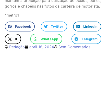
mantém a proibição para utilização de óculos, bonés,
gorros e chapéus nas fotos da carteira de motorista.
*metro1
Facebook
Twitter
LinkedIn
X
WhatsApp
Telegram
Redação
abril 18, 2024
Sem Comentários