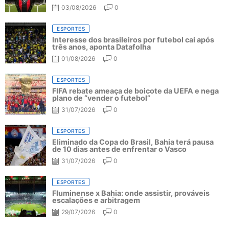
03/08/2026
0
ESPORTES
Interesse dos brasileiros por futebol cai após
três anos, aponta Datafolha
01/08/2026
0
ESPORTES
FIFA rebate ameaça de boicote da UEFA e nega
plano de “vender o futebol”
31/07/2026
0
ESPORTES
Eliminado da Copa do Brasil, Bahia terá pausa
de 10 dias antes de enfrentar o Vasco
31/07/2026
0
ESPORTES
Fluminense x Bahia: onde assistir, prováveis
escalações e arbitragem
29/07/2026
0