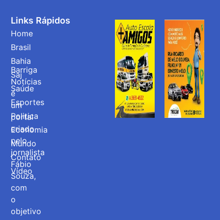
Links Rápidos
Home
Brasil
Bahia
Barriga
Saj
Notícias
Saúde
é
Esportes
um
Politica
portal
criado
Economia
pelo
Mundo
jornalista
Contato
Fábio
Vídeo
Souza,
com
o
objetivo