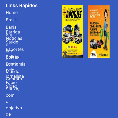
Links Rápidos
Home
Brasil
Bahia
Barriga
Saj
Notícias
Saúde
é
Esportes
um
Politica
portal
criado
Economia
pelo
Mundo
jornalista
Contato
Fábio
Vídeo
Souza,
com
o
objetivo
de