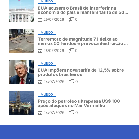
MUNDO
EUA acusam o Brasil de interferir na
economia do país e mantêm tarifa de 50%
por mais um ano
29/07/2026
0
MUNDO
Terremoto de magnitude 7,1 deixa ao
menos 50 feridos e provoca destruição no
Japão
28/07/2026
0
MUNDO
EUA impõem nova tarifa de 12,5% sobre
produtos brasileiros
24/07/2026
0
MUNDO
Preço do petróleo ultrapassa US$ 100
após ataques no Mar Vermelho
24/07/2026
0