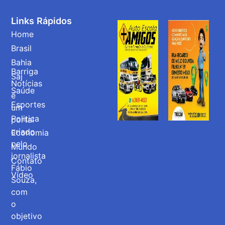
Links Rápidos
Home
Brasil
Bahia
Barriga
Saj
Notícias
Saúde
é
Esportes
um
Politica
portal
criado
Economia
pelo
Mundo
jornalista
Contato
Fábio
Vídeo
Souza,
com
o
objetivo