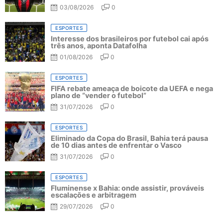
03/08/2026
0
ESPORTES
Interesse dos brasileiros por futebol cai após
três anos, aponta Datafolha
01/08/2026
0
ESPORTES
FIFA rebate ameaça de boicote da UEFA e nega
plano de “vender o futebol”
31/07/2026
0
ESPORTES
Eliminado da Copa do Brasil, Bahia terá pausa
de 10 dias antes de enfrentar o Vasco
31/07/2026
0
ESPORTES
Fluminense x Bahia: onde assistir, prováveis
escalações e arbitragem
29/07/2026
0