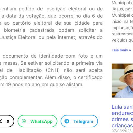
Municipal 
 nenhum pedido de inscrição eleitoral ou de
Jesus, por
Municipal 
m a data da votação, que ocorre no dia 6 de
início, na t
e ao cartório eleitoral de sua cidade para
implantaçã
 biometria cadastrada podem solicitar a
rastreame
stiça Eleitoral ou pela internet, através do
veículos q
Leia mais »
 um documento de identidade com foto e um
meses. Se estiver solicitando a primeira via
onal de Habilitação (CNH) não será aceita
ção complementar. Além disso, o certificado
am 19 anos no ano em que se alistam.
Lula san
endurec
crimes 
X
WhatsApp
Telegram
crianças
07/08/2026