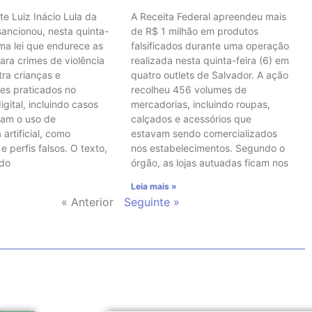
te Luiz Inácio Lula da
A Receita Federal apreendeu mais
 sancionou, nesta quinta-
de R$ 1 milhão em produtos
uma lei que endurece as
falsificados durante uma operação
ara crimes de violência
realizada nesta quinta-feira (6) em
tra crianças e
quatro outlets de Salvador. A ação
es praticados no
recolheu 456 volumes de
gital, incluindo casos
mercadorias, incluindo roupas,
vam o uso de
calçados e acessórios que
 artificial, como
estavam sendo comercializados
 perfis falsos. O texto,
nos estabelecimentos. Segundo o
 do
órgão, as lojas autuadas ficam nos
Leia mais »
« Anterior
Seguinte »