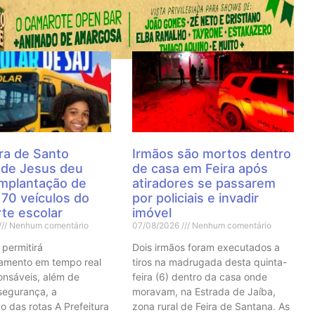
 Notícias
ra de Santo
Irmãos são mortos dentro
 de Jesus deu
de casa em Feira após
 implantação de
atiradores se passarem
70 veículos do
por policiais e invadir
te escolar
imóvel
Nenhum comentário
07/08/2026
Nenhum comentário
 permitirá
Dois irmãos foram executados a
mento em tempo real
tiros na madrugada desta quinta-
onsáveis, além de
feira (6) dentro da casa onde
 segurança, a
moravam, na Estrada de Jaíba,
o das rotas A Prefeitura
zona rural de Feira de Santana. As