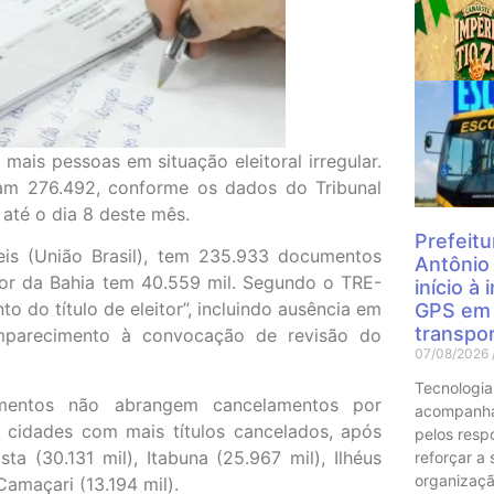
Mais
ais pessoas em situação eleitoral irregular.
mam 276.492, conforme os dados do Tribunal
 até o dia 8 deste mês.
Prefeitu
is (União Brasil), tem 235.933 documentos
Antônio
ior da Bahia tem 40.559 mil. Segundo o TRE-
início à
o do título de eleitor”, incluindo ausência em
GPS em 
transpor
comparecimento à convocação de revisão do
07/08/2026
Tecnologia
amentos não abrangem cancelamentos por
acompanha
e cidades com mais títulos cancelados, após
pelos resp
ta (30.131 mil), Itabuna (25.967 mil), Ilhéus
reforçar a
organizaçã
 Camaçari (13.194 mil).