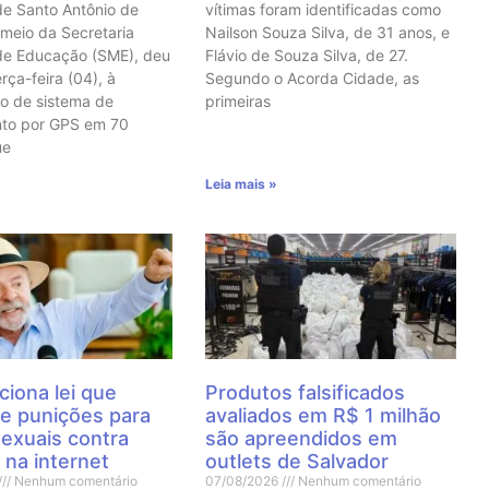
de Santo Antônio de
vítimas foram identificadas como
 meio da Secretaria
Nailson Souza Silva, de 31 anos, e
de Educação (SME), deu
Flávio de Souza Silva, de 27.
erça-feira (04), à
Segundo o Acorda Cidade, as
o de sistema de
primeiras
nto por GPS em 70
ue
Leia mais »
ciona lei que
Produtos falsificados
e punições para
avaliados em R$ 1 milhão
sexuais contra
são apreendidos em
 na internet
outlets de Salvador
Nenhum comentário
07/08/2026
Nenhum comentário