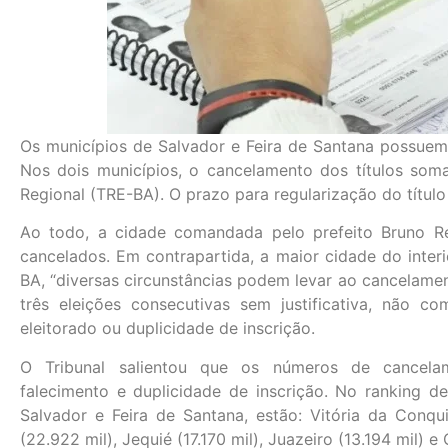
Os municípios de Salvador e Feira de Santana possuem m
Nos dois municípios, o cancelamento dos títulos so
Regional (TRE-BA). O prazo para regularização do título
Ao todo, a cidade comandada pelo prefeito Bruno Re
cancelados. Em contrapartida, a maior cidade do inter
BA, “diversas circunstâncias podem levar ao cancelament
três eleições consecutivas sem justificativa, não 
eleitorado ou duplicidade de inscrição.
O Tribunal salientou que os números de cancel
falecimento e duplicidade de inscrição. No ranking d
Salvador e Feira de Santana, estão: Vitória da Conquis
(22.922 mil), Jequié (17.170 mil), Juazeiro (13.194 mil) e