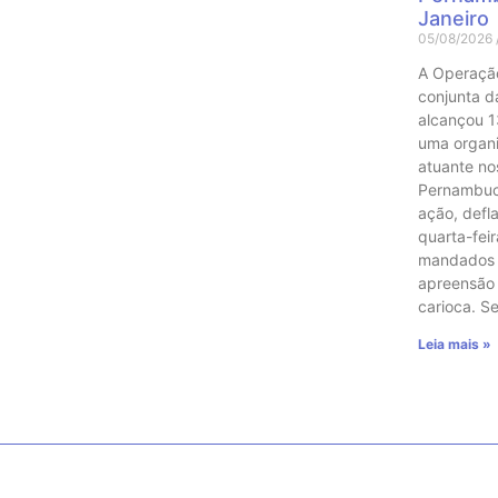
Janeiro
05/08/2026
A Operaçã
conjunta das
alcançou 1
uma organ
atuante no
Pernambuco
ação, defl
quarta-feir
mandados 
apreensão
carioca. 
Leia mais »