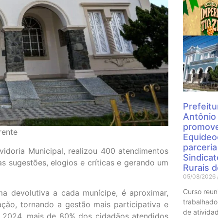
Mais
Prefeitu
Antônio
promove
rente
Equideo
parceri
vidoria Municipal, realizou 400 atendimentos
Sindica
 sugestões, elogios e críticas e gerando um
Rurais 
05/08/2026
Curso reun
ma devolutiva a cada munícipe, é aproximar,
trabalhado
ção, tornando a gestão mais participativa e
de atividad
de 2024, mais de 80% dos cidadãos atendidos