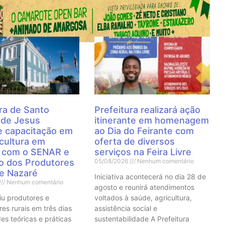
 Notícias
ra de Santo
Prefeitura realizará ação
 de Jesus
itinerante em homenagem
 capacitação em
ao Dia do Feirante com
cultura em
oferta de diversos
a com o SENAR e
serviços na Feira Livre
to dos Produtores
05/08/2026
Nenhum comentário
de Nazaré
Iniciativa acontecerá no dia 28 de
Nenhum comentário
agosto e reunirá atendimentos
iu produtores e
voltados à saúde, agricultura,
res rurais em três dias
assistência social e
es teóricas e práticas
sustentabilidade A Prefeitura