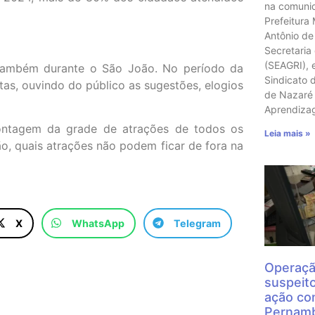
na comunid
Prefeitura
Antônio de
Secretaria
(SEAGRI), 
o também durante o São João. No período da
Sindicato 
stas, ouvindo do público as sugestões, elogios
de Nazaré 
Aprendiz
ontagem da grade de atrações de todos os
Leia mais »
o, quais atrações não podem ficar de fora na
X
WhatsApp
Telegram
Operaçã
suspeit
ação con
Pernamb