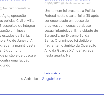
05/08/2026
Nenhum comentário
Nenhum comentário
Um homem foi preso pela Polícia
o Ágio, operação
Federal nesta quarta-feira (5) após
 polícias Civil e Militar,
ser encontrado em posse de
3 suspeitos de integrar
arquivos com cenas de abuso
ização criminosa
sexual infantojuvenil, na cidade de
s estados da Bahia,
Eunápolis, no Extremo Sul da
 e Rio de Janeiro. A
Bahia. O criminoso foi detido em
agrada na manhã desta
flagrante no âmbito da Operação
a (5), cumpriu
Anjo da Guarda XVI, deflagrada
de prisão e de busca e
nesta quarta. Na
 contra uma facção
Segundo
Leia mais »
« Anterior
Seguinte »