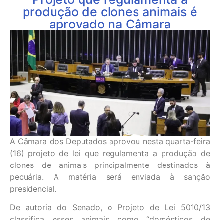
produção de clones animais é
aprovado na Câmara
A Câmara dos Deputados aprovou nesta quarta-feira
(16) projeto de lei que regulamenta a produção de
clones de animais principalmente destinados à
pecuária. A matéria será enviada à sanção
presidencial.
De autoria do Senado, o Projeto de Lei 5010/13
classifica esses animais como “domésticos de