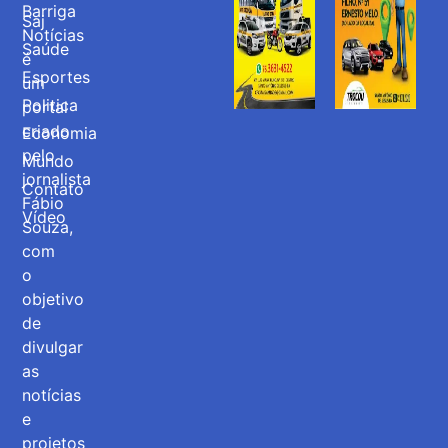
Barriga
Saj
Notícias
Saúde
é
Esportes
um
Politica
portal
criado
Economia
pelo
Mundo
jornalista
Contato
Fábio
Vídeo
Souza,
com
o
objetivo
de
divulgar
as
notícias
e
projetos