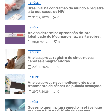
SAÚDE
Brasil vai na contramão do mundo e registra
alta nos casos de HIV
31/07/2026
0
SAÚDE
Anvisa determina apreensão de lote
falsificado do Mounjaro e faz alerta sobre
riscos do medicamento
30/07/2026
0
SAÚDE
Anvisa aprova registro de cinco novas
canetas emagrecedoras
29/07/2026
0
SAÚDE
Anvisa aprova novo medicamento para
tratamento de câncer de pulmão avançado
29/07/2026
0
SAÚDE
Governo quer incluir remédio injetável que
previne o HIV no SUS ainda este ano