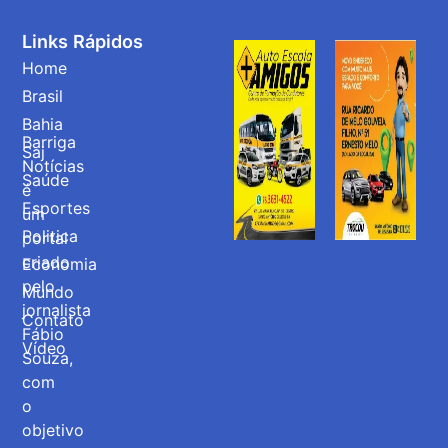
Links Rápidos
Home
Brasil
Bahia
Barriga
Saj
Notícias
Saúde
é
Esportes
um
Politica
portal
criado
Economia
pelo
Mundo
jornalista
Contato
Fábio
Vídeo
Souza,
com
o
objetivo