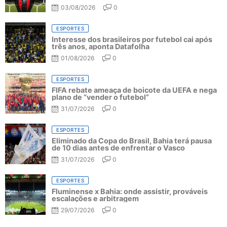
03/08/2026
0
ESPORTES
Interesse dos brasileiros por futebol cai após
três anos, aponta Datafolha
01/08/2026
0
ESPORTES
FIFA rebate ameaça de boicote da UEFA e nega
plano de “vender o futebol”
31/07/2026
0
ESPORTES
Eliminado da Copa do Brasil, Bahia terá pausa
de 10 dias antes de enfrentar o Vasco
31/07/2026
0
ESPORTES
Fluminense x Bahia: onde assistir, prováveis
escalações e arbitragem
29/07/2026
0