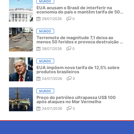
MUNDO
EUA acusam o Brasil de interferir na
economia do país e mantêm tarifa de 50%
por mais um ano
29/07/2026
0
MUNDO
Terremoto de magnitude 7,1 deixa ao
menos 50 feridos e provoca destruição no
Japão
28/07/2026
0
MUNDO
EUA impõem nova tarifa de 12,5% sobre
produtos brasileiros
24/07/2026
0
MUNDO
Preço do petróleo ultrapassa US$ 100
após ataques no Mar Vermelho
24/07/2026
0