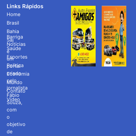
Links Rápidos
Home
Brasil
Bahia
Barriga
Saj
Notícias
Saúde
é
Esportes
um
Politica
portal
criado
Economia
pelo
Mundo
jornalista
Contato
Fábio
Vídeo
Souza,
com
o
objetivo
de