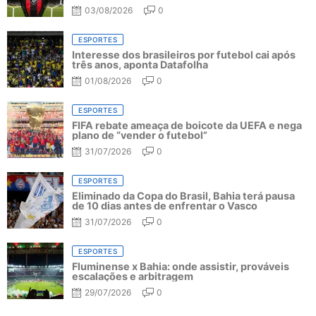
03/08/2026
0
ESPORTES
Interesse dos brasileiros por futebol cai após
três anos, aponta Datafolha
01/08/2026
0
ESPORTES
FIFA rebate ameaça de boicote da UEFA e nega
plano de “vender o futebol”
31/07/2026
0
ESPORTES
Eliminado da Copa do Brasil, Bahia terá pausa
de 10 dias antes de enfrentar o Vasco
31/07/2026
0
ESPORTES
Fluminense x Bahia: onde assistir, prováveis
escalações e arbitragem
29/07/2026
0