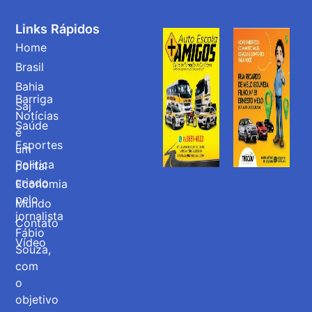
Links Rápidos
Home
Brasil
Bahia
Barriga
Saj
Notícias
Saúde
é
Esportes
um
Politica
portal
criado
Economia
pelo
Mundo
jornalista
Contato
Fábio
Vídeo
Souza,
com
o
objetivo