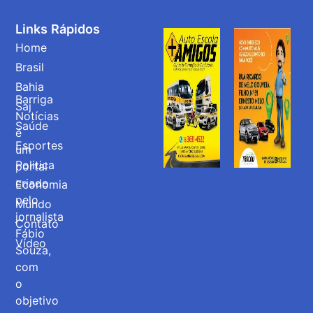
Links Rápidos
Home
Brasil
Bahia
Barriga
Saj
Notícias
Saúde
é
Esportes
um
Politica
portal
criado
Economia
pelo
Mundo
jornalista
Contato
Fábio
Vídeo
Souza,
com
o
objetivo