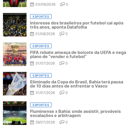
03/08/2026
0
ESPORTES
Interesse dos brasileiros por futebol cai após
três anos, aponta Datafolha
01/08/2026
0
ESPORTES
FIFA rebate ameaça de boicote da UEFA e nega
plano de “vender o futebol”
31/07/2026
0
ESPORTES
Eliminado da Copa do Brasil, Bahia terá pausa
de 10 dias antes de enfrentar o Vasco
31/07/2026
0
ESPORTES
Fluminense x Bahia: onde assistir, prováveis
escalações e arbitragem
29/07/2026
0