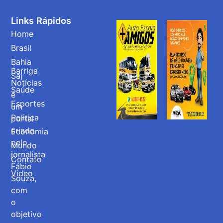
Links Rápidos
Home
Brasil
Bahia
Barriga
Saj
Notícias
Saúde
é
Esportes
um
Politica
portal
criado
Economia
pelo
Mundo
jornalista
Contato
Fábio
Vídeo
Souza,
com
o
objetivo