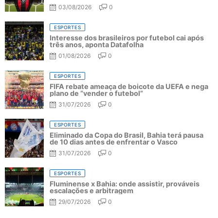
03/08/2026
0
ESPORTES
Interesse dos brasileiros por futebol cai após
três anos, aponta Datafolha
01/08/2026
0
ESPORTES
FIFA rebate ameaça de boicote da UEFA e nega
plano de “vender o futebol”
31/07/2026
0
ESPORTES
Eliminado da Copa do Brasil, Bahia terá pausa
de 10 dias antes de enfrentar o Vasco
31/07/2026
0
ESPORTES
Fluminense x Bahia: onde assistir, prováveis
escalações e arbitragem
29/07/2026
0