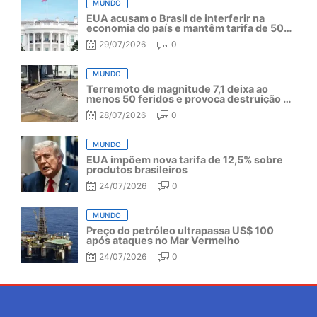
MUNDO
EUA acusam o Brasil de interferir na
economia do país e mantêm tarifa de 50%
por mais um ano
29/07/2026
0
MUNDO
Terremoto de magnitude 7,1 deixa ao
menos 50 feridos e provoca destruição no
Japão
28/07/2026
0
MUNDO
EUA impõem nova tarifa de 12,5% sobre
produtos brasileiros
24/07/2026
0
MUNDO
Preço do petróleo ultrapassa US$ 100
após ataques no Mar Vermelho
24/07/2026
0