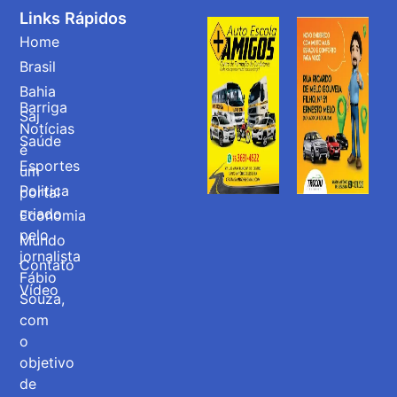
Links Rápidos
Home
Brasil
Bahia
Barriga
Saj
Notícias
Saúde
é
Esportes
um
Politica
portal
criado
Economia
pelo
Mundo
jornalista
Contato
Fábio
Vídeo
Souza,
com
o
objetivo
de