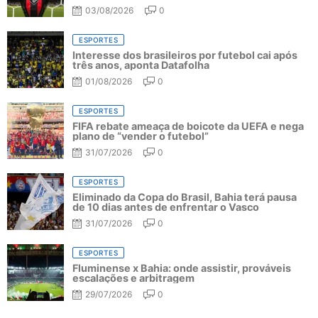
03/08/2026
0
ESPORTES
Interesse dos brasileiros por futebol cai após
três anos, aponta Datafolha
01/08/2026
0
ESPORTES
FIFA rebate ameaça de boicote da UEFA e nega
plano de “vender o futebol”
31/07/2026
0
ESPORTES
Eliminado da Copa do Brasil, Bahia terá pausa
de 10 dias antes de enfrentar o Vasco
31/07/2026
0
ESPORTES
Fluminense x Bahia: onde assistir, prováveis
escalações e arbitragem
29/07/2026
0