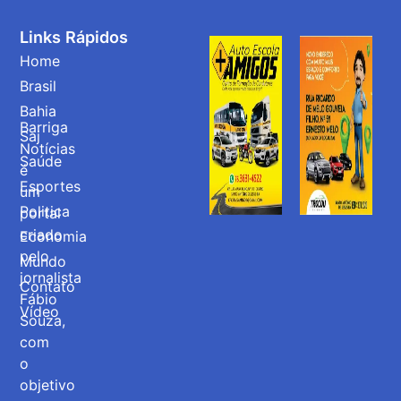
Links Rápidos
Home
Brasil
Bahia
Barriga
Saj
Notícias
Saúde
é
Esportes
um
Politica
portal
criado
Economia
pelo
Mundo
jornalista
Contato
Fábio
Vídeo
Souza,
com
o
objetivo