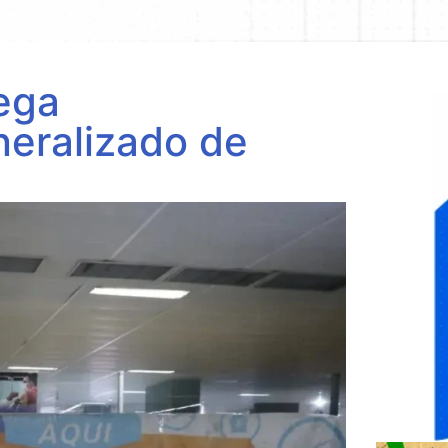
ega
eralizado de