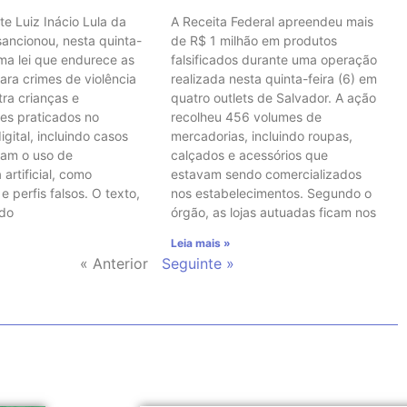
te Luiz Inácio Lula da
A Receita Federal apreendeu mais
 sancionou, nesta quinta-
de R$ 1 milhão em produtos
uma lei que endurece as
falsificados durante uma operação
ara crimes de violência
realizada nesta quinta-feira (6) em
tra crianças e
quatro outlets de Salvador. A ação
es praticados no
recolheu 456 volumes de
gital, incluindo casos
mercadorias, incluindo roupas,
vam o uso de
calçados e acessórios que
 artificial, como
estavam sendo comercializados
 perfis falsos. O texto,
nos estabelecimentos. Segundo o
 do
órgão, as lojas autuadas ficam nos
Leia mais »
« Anterior
Seguinte »