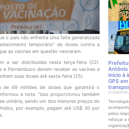
Mais
ue o país não enfrenta uma falta generalizada
astecimento temporário” de doses contra a
 que as vacinas em questão venceram.
 a ser distribuídas nesta terça-feira (22).
Prefeitu
Antônio
te e Pernambuco devem receber as vacinas a
início à
tenham suas doses até sexta-feira (25).
GPS em 
transpor
 de 69 milhões de doses que garantirá o
07/08/2026
 informou a nota. “Isso proporcionou também
e unitária, sendo um dos menores preços do
Tecnologia
acompanha
 Unidos, por exemplo, pagam até US$ 30 por
pelos resp
e.
reforçar a
organizaçã