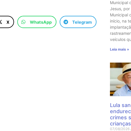
Municipal 
Jesus, por
Municipal 
início, na t
X
WhatsApp
Telegram
implantaçã
rastreame
veículos q
Leia mais »
Lula san
endurec
crimes 
crianças
07/08/2026