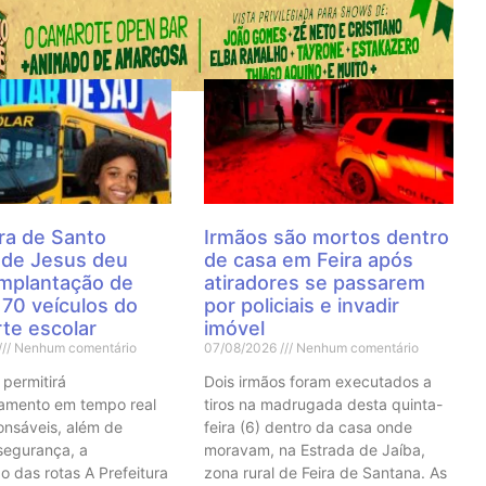
 Notícias
ra de Santo
Irmãos são mortos dentro
 de Jesus deu
de casa em Feira após
 implantação de
atiradores se passarem
70 veículos do
por policiais e invadir
te escolar
imóvel
Nenhum comentário
07/08/2026
Nenhum comentário
 permitirá
Dois irmãos foram executados a
mento em tempo real
tiros na madrugada desta quinta-
onsáveis, além de
feira (6) dentro da casa onde
 segurança, a
moravam, na Estrada de Jaíba,
o das rotas A Prefeitura
zona rural de Feira de Santana. As