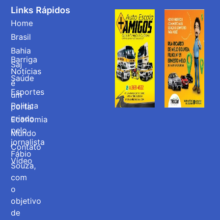
Links Rápidos
Home
Brasil
Bahia
Barriga
Saj
Notícias
Saúde
é
Esportes
um
Politica
portal
criado
Economia
pelo
Mundo
jornalista
Contato
Fábio
Vídeo
Souza,
com
o
objetivo
de