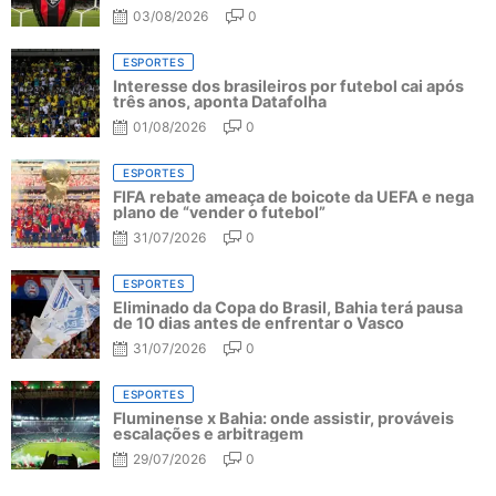
03/08/2026
0
ESPORTES
Interesse dos brasileiros por futebol cai após
três anos, aponta Datafolha
01/08/2026
0
ESPORTES
FIFA rebate ameaça de boicote da UEFA e nega
plano de “vender o futebol”
31/07/2026
0
ESPORTES
Eliminado da Copa do Brasil, Bahia terá pausa
de 10 dias antes de enfrentar o Vasco
31/07/2026
0
ESPORTES
Fluminense x Bahia: onde assistir, prováveis
escalações e arbitragem
29/07/2026
0