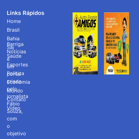
Links Rápidos
Home
Brasil
Bahia
Barriga
Saj
Notícias
Saúde
é
Esportes
um
Politica
portal
criado
Economia
pelo
Mundo
jornalista
Contato
Fábio
Vídeo
Souza,
com
o
objetivo