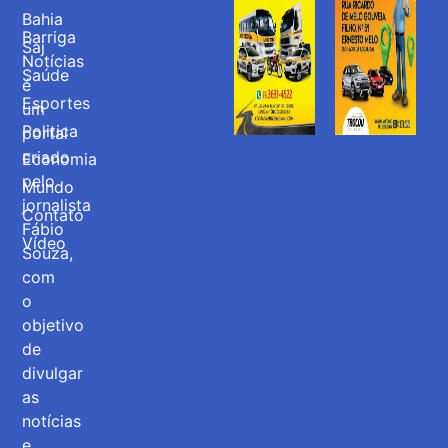
Bahia
Barriga
Saj
Notícias
Saúde
é
Esportes
um
Politica
portal
criado
Economia
pelo
Mundo
jornalista
Contato
Fábio
Vídeo
Souza,
com
o
objetivo
de
divulgar
as
notícias
e