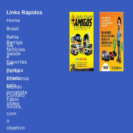
Links Rápidos
Home
Brasil
Bahia
Barriga
Saj
Notícias
Saúde
é
Esportes
um
Politica
portal
criado
Economia
pelo
Mundo
jornalista
Contato
Fábio
Vídeo
Souza,
com
o
objetivo