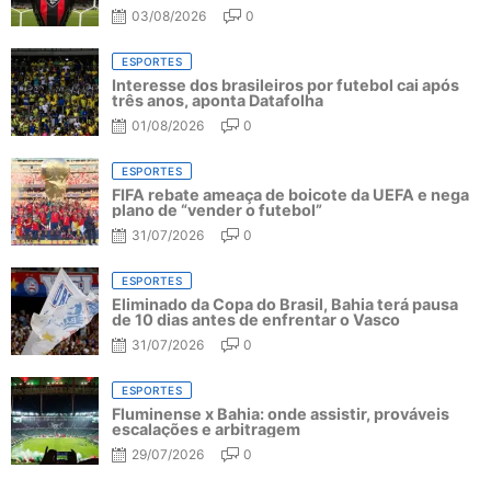
03/08/2026
0
ESPORTES
Interesse dos brasileiros por futebol cai após
três anos, aponta Datafolha
01/08/2026
0
ESPORTES
FIFA rebate ameaça de boicote da UEFA e nega
plano de “vender o futebol”
31/07/2026
0
ESPORTES
Eliminado da Copa do Brasil, Bahia terá pausa
de 10 dias antes de enfrentar o Vasco
31/07/2026
0
ESPORTES
Fluminense x Bahia: onde assistir, prováveis
escalações e arbitragem
29/07/2026
0