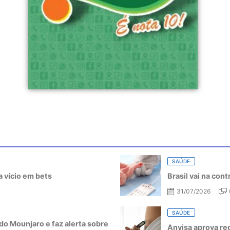
SAÚDE
 vício em bets
Brasil vai na con
31/07/2026
SAÚDE
do Mounjaro e faz alerta sobre
Anvisa aprova re