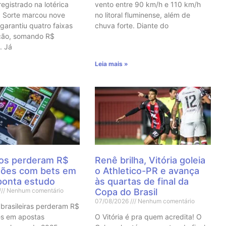
egistrado na lotérica
vento entre 90 km/h e 110 km/h
a Sorte marcou nove
no litoral fluminense, além de
garantiu quatro faixas
chuva forte. Diante do
ção, somando R$
. Já
Leia mais »
iros perderam R$
Renê brilha, Vitória goleia
lhões com bets em
o Athletico-PR e avança
ponta estudo
às quartas de final da
Nenhum comentário
Copa do Brasil
07/08/2026
Nenhum comentário
s brasileiras perderam R$
es em apostas
O Vitória é pra quem acredita! O