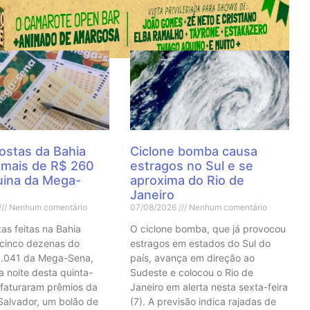
 Notícias
ostas da Bahia
Ciclone bomba causa
 mais de R$ 260
estragos no Sul e se
quina da Mega-
aproxima do Rio de
Janeiro
Nenhum comentário
07/08/2026
Nenhum comentário
as feitas na Bahia
O ciclone bomba, que já provocou
 cinco dezenas do
estragos em estados do Sul do
3.041 da Mega-Sena,
país, avança em direção ao
a noite desta quinta-
Sudeste e colocou o Rio de
e faturaram prêmios da
Janeiro em alerta nesta sexta-feira
Salvador, um bolão de
(7). A previsão indica rajadas de