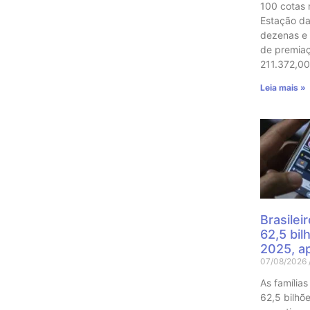
100 cotas r
Estação d
dezenas e 
de premia
211.372,00
Leia mais »
Brasile
62,5 bi
2025, a
07/08/2026
As família
62,5 bilhõ