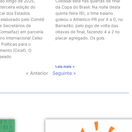
 ao longo de 2025,
Colossal está nas quartas de final
terceira edição do
da Copa do Brasil. Na noite desta
scal dos Estados
quinta-feira (6), o time baiano
s, elaborado pelo Comitê
goleou o Athletico-PR por 4 a 0, no
e Secretários de
Barradão, pelo jogo de volta das
Comsefaz) em parceria
oitavas de final, fazendo 4 a 2 no
ro Internacional Celso
placar agregado. Os gols
 Políticas para o
mento (Cicef). O
aseado
Leia mais »
« Anterior
Seguinte »