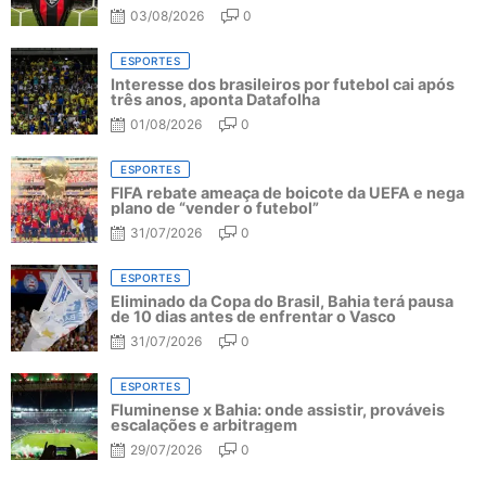
03/08/2026
0
ESPORTES
Interesse dos brasileiros por futebol cai após
três anos, aponta Datafolha
01/08/2026
0
ESPORTES
FIFA rebate ameaça de boicote da UEFA e nega
plano de “vender o futebol”
31/07/2026
0
ESPORTES
Eliminado da Copa do Brasil, Bahia terá pausa
de 10 dias antes de enfrentar o Vasco
31/07/2026
0
ESPORTES
Fluminense x Bahia: onde assistir, prováveis
escalações e arbitragem
29/07/2026
0