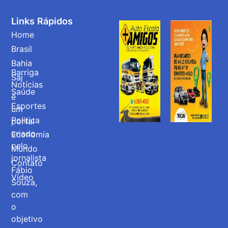
Links Rápidos
Home
Brasil
Bahia
Barriga
Saj
Notícias
Saúde
é
Esportes
um
Politica
portal
criado
Economia
pelo
Mundo
jornalista
Contato
Fábio
Vídeo
Souza,
com
o
objetivo