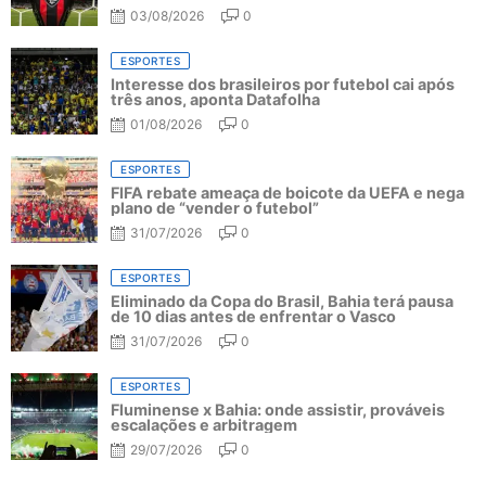
03/08/2026
0
ESPORTES
Interesse dos brasileiros por futebol cai após
três anos, aponta Datafolha
01/08/2026
0
ESPORTES
FIFA rebate ameaça de boicote da UEFA e nega
plano de “vender o futebol”
31/07/2026
0
ESPORTES
Eliminado da Copa do Brasil, Bahia terá pausa
de 10 dias antes de enfrentar o Vasco
31/07/2026
0
ESPORTES
Fluminense x Bahia: onde assistir, prováveis
escalações e arbitragem
29/07/2026
0