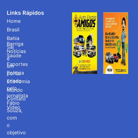
Links Rápidos
Home
Brasil
Bahia
Barriga
Saj
Notícias
Saúde
é
Esportes
um
Politica
portal
criado
Economia
pelo
Mundo
jornalista
Contato
Fábio
Vídeo
Souza,
com
o
objetivo