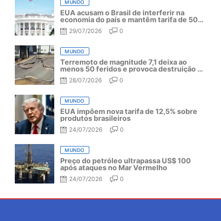
MUNDO
EUA acusam o Brasil de interferir na
economia do país e mantêm tarifa de 50%
por mais um ano
29/07/2026
0
MUNDO
Terremoto de magnitude 7,1 deixa ao
menos 50 feridos e provoca destruição no
Japão
28/07/2026
0
MUNDO
EUA impõem nova tarifa de 12,5% sobre
produtos brasileiros
24/07/2026
0
MUNDO
Preço do petróleo ultrapassa US$ 100
após ataques no Mar Vermelho
24/07/2026
0