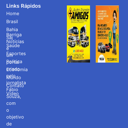
Links Rápidos
Home
Brasil
Bahia
Barriga
Saj
Notícias
Saúde
é
Esportes
um
Politica
portal
criado
Economia
pelo
Mundo
jornalista
Contato
Fábio
Vídeo
Souza,
com
o
objetivo
de