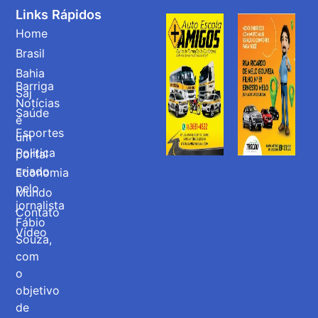
Links Rápidos
Home
Brasil
Bahia
Barriga
Saj
Notícias
Saúde
é
Esportes
um
Politica
portal
criado
Economia
pelo
Mundo
jornalista
Contato
Fábio
Vídeo
Souza,
com
o
objetivo
de