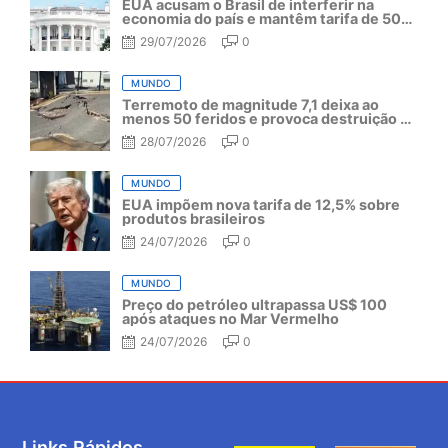
EUA acusam o Brasil de interferir na
economia do país e mantêm tarifa de 50%
por mais um ano
29/07/2026
0
MUNDO
Terremoto de magnitude 7,1 deixa ao
menos 50 feridos e provoca destruição no
Japão
28/07/2026
0
MUNDO
EUA impõem nova tarifa de 12,5% sobre
produtos brasileiros
24/07/2026
0
MUNDO
Preço do petróleo ultrapassa US$ 100
após ataques no Mar Vermelho
24/07/2026
0
Links Rápidos