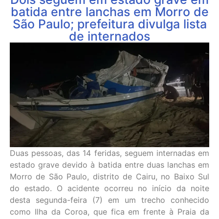
batida entre lanchas em Morro de
São Paulo; prefeitura divulga lista
de internados
Duas pessoas, das 14 feridas, seguem internadas em
estado grave devido à batida entre duas lanchas em
Morro de São Paulo, distrito de Cairu, no Baixo Sul
do estado. O acidente ocorreu no início da noite
desta segunda-feira (7) em um trecho conhecido
como Ilha da Coroa, que fica em frente à Praia da