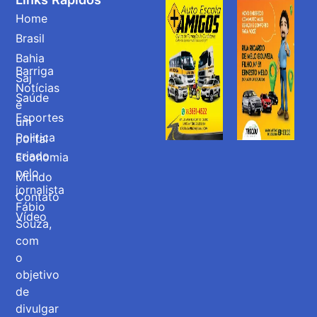
Home
Brasil
Bahia
Barriga
Saj
Notícias
Saúde
é
Esportes
um
Politica
portal
criado
Economia
pelo
Mundo
jornalista
Contato
Fábio
Vídeo
Souza,
com
o
objetivo
de
divulgar