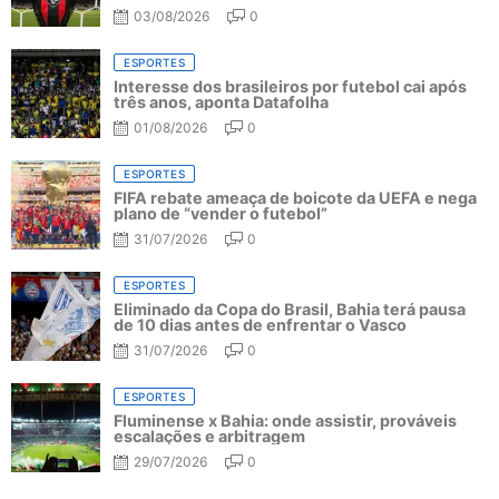
03/08/2026
0
ESPORTES
Interesse dos brasileiros por futebol cai após
três anos, aponta Datafolha
01/08/2026
0
ESPORTES
FIFA rebate ameaça de boicote da UEFA e nega
plano de “vender o futebol”
31/07/2026
0
ESPORTES
Eliminado da Copa do Brasil, Bahia terá pausa
de 10 dias antes de enfrentar o Vasco
31/07/2026
0
ESPORTES
Fluminense x Bahia: onde assistir, prováveis
escalações e arbitragem
29/07/2026
0