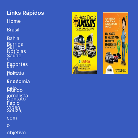
Links Rápidos
Home
Brasil
Bahia
Barriga
Saj
Notícias
Saúde
é
Esportes
um
Politica
portal
criado
Economia
pelo
Mundo
jornalista
Contato
Fábio
Vídeo
Souza,
com
o
objetivo