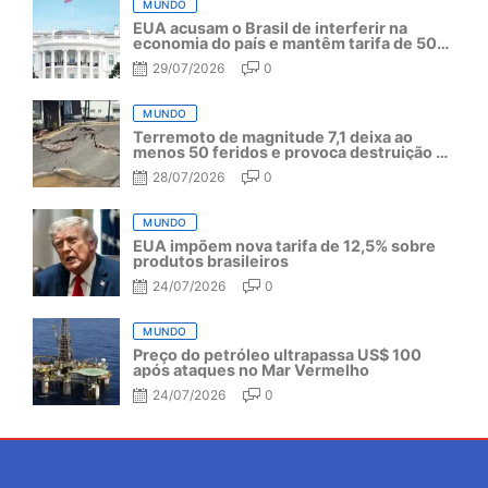
MUNDO
EUA acusam o Brasil de interferir na
economia do país e mantêm tarifa de 50%
por mais um ano
29/07/2026
0
MUNDO
Terremoto de magnitude 7,1 deixa ao
menos 50 feridos e provoca destruição no
Japão
28/07/2026
0
MUNDO
EUA impõem nova tarifa de 12,5% sobre
produtos brasileiros
24/07/2026
0
MUNDO
Preço do petróleo ultrapassa US$ 100
após ataques no Mar Vermelho
24/07/2026
0