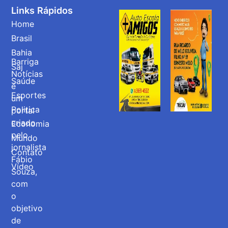
Links Rápidos
Home
Brasil
Bahia
Barriga
Saj
Notícias
Saúde
é
Esportes
um
Politica
portal
criado
Economia
pelo
Mundo
jornalista
Contato
Fábio
Vídeo
Souza,
com
o
objetivo
de