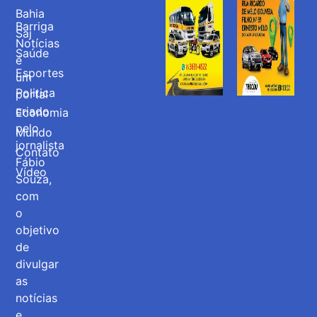
Bahia
Barriga
Saj
Notícias
Saúde
é
Esportes
um
Politica
portal
criado
Economia
pelo
Mundo
jornalista
Contato
Fábio
Vídeo
Souza,
com
o
objetivo
de
divulgar
as
notícias
e