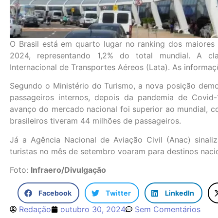
O Brasil está em quarto lugar no ranking dos maior
2024, representando 1,2% do total mundial. A cla
Internacional de Transportes Aéreos (Lata). As informaç
Segundo o Ministério do Turismo, a nova posição demo
passageiros internos, depois da pandemia de Covid
avanço do mercado nacional foi superior ao mundial, c
brasileiros tiveram 44 milhões de passageiros.
Já a Agência Nacional de Aviação Civil (Anac) sina
turistas no mês de setembro voaram para destinos nacio
Foto:
Infraero/Divulgação
Facebook
Twitter
LinkedIn
Redação
outubro 30, 2024
Sem Comentários