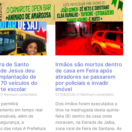
 Notícias
ra de Santo
Irmãos são mortos dentro
 de Jesus deu
de casa em Feira após
 implantação de
atiradores se passarem
70 veículos do
por policiais e invadir
te escolar
imóvel
Nenhum comentário
07/08/2026
Nenhum comentário
 permitirá
Dois irmãos foram executados a
mento em tempo real
tiros na madrugada desta quinta-
onsáveis, além de
feira (6) dentro da casa onde
 segurança, a
moravam, na Estrada de Jaíba,
o das rotas A Prefeitura
zona rural de Feira de Santana. As