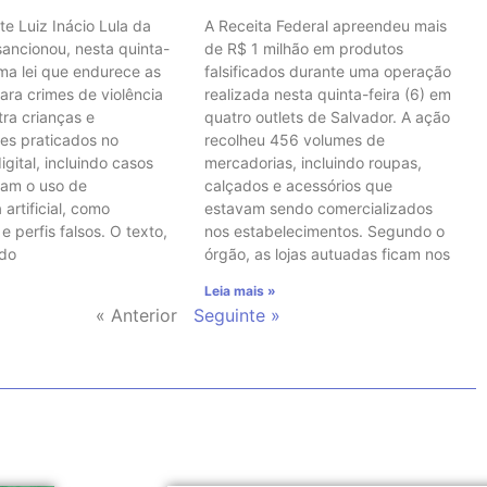
te Luiz Inácio Lula da
A Receita Federal apreendeu mais
 sancionou, nesta quinta-
de R$ 1 milhão em produtos
uma lei que endurece as
falsificados durante uma operação
ara crimes de violência
realizada nesta quinta-feira (6) em
tra crianças e
quatro outlets de Salvador. A ação
es praticados no
recolheu 456 volumes de
gital, incluindo casos
mercadorias, incluindo roupas,
vam o uso de
calçados e acessórios que
 artificial, como
estavam sendo comercializados
 perfis falsos. O texto,
nos estabelecimentos. Segundo o
 do
órgão, as lojas autuadas ficam nos
Leia mais »
« Anterior
Seguinte »