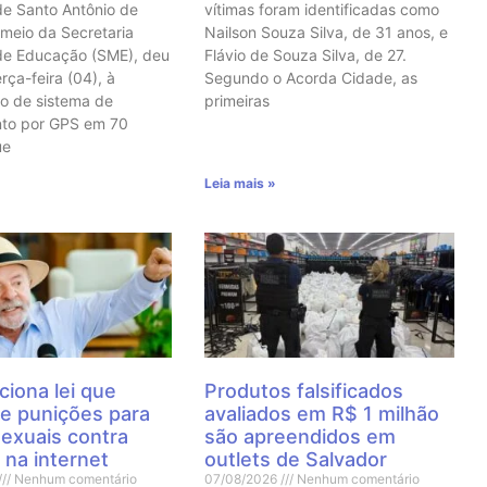
de Santo Antônio de
vítimas foram identificadas como
 meio da Secretaria
Nailson Souza Silva, de 31 anos, e
de Educação (SME), deu
Flávio de Souza Silva, de 27.
erça-feira (04), à
Segundo o Acorda Cidade, as
o de sistema de
primeiras
nto por GPS em 70
ue
Leia mais »
ciona lei que
Produtos falsificados
e punições para
avaliados em R$ 1 milhão
sexuais contra
são apreendidos em
 na internet
outlets de Salvador
Nenhum comentário
07/08/2026
Nenhum comentário