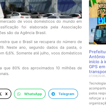
Mais
es mercado de voos domésticos do mundo em
ssificação foi elaborada pela Associação
ões são da Agência Brasil.
nstra que o Brasil se recupera do número de
-19. Neste ano, segundo dados da pasta, o
Prefeitu
om 6,6%. Somente até julho, voos domésticos
Antônio
início à
GPS em 
liza que 80% dos aproximados 10 milhões de
transpor
nais.
07/08/2026
Tecnologia
acompanha
pelos resp
X
WhatsApp
Telegram
reforçar a
organizaçã