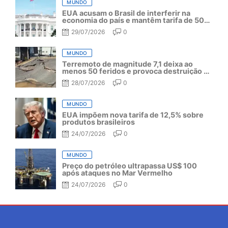
MUNDO
EUA acusam o Brasil de interferir na
economia do país e mantêm tarifa de 50%
por mais um ano
29/07/2026
0
MUNDO
Terremoto de magnitude 7,1 deixa ao
menos 50 feridos e provoca destruição no
Japão
28/07/2026
0
MUNDO
EUA impõem nova tarifa de 12,5% sobre
produtos brasileiros
24/07/2026
0
MUNDO
Preço do petróleo ultrapassa US$ 100
após ataques no Mar Vermelho
24/07/2026
0