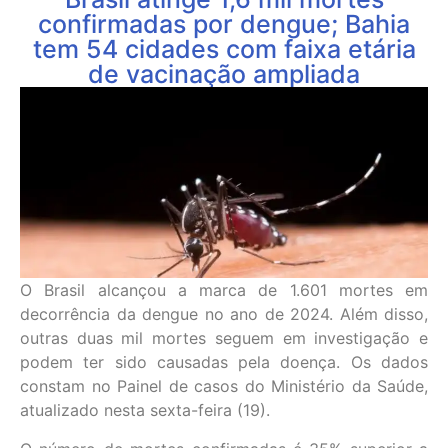
confirmadas por dengue; Bahia
tem 54 cidades com faixa etária
de vacinação ampliada
O Brasil alcançou a marca de 1.601 mortes em
decorrência da dengue no ano de 2024. Além disso,
outras duas mil mortes seguem em investigação e
podem ter sido causadas pela doença. Os dados
constam no Painel de casos do Ministério da Saúde,
atualizado nesta sexta-feira (19).