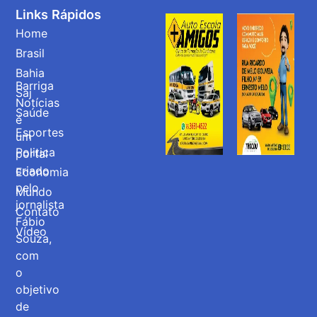
Links Rápidos
Home
Brasil
Bahia
Barriga
Saj
Notícias
Saúde
é
Esportes
um
Politica
portal
criado
Economia
pelo
Mundo
jornalista
Contato
Fábio
Vídeo
Souza,
com
o
objetivo
de