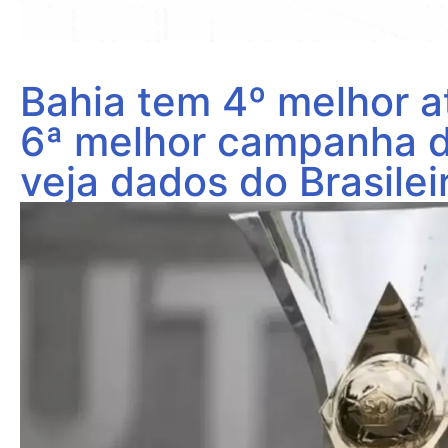
Bahia tem 4º melhor at
6ª melhor campanha d
veja dados do Brasilei