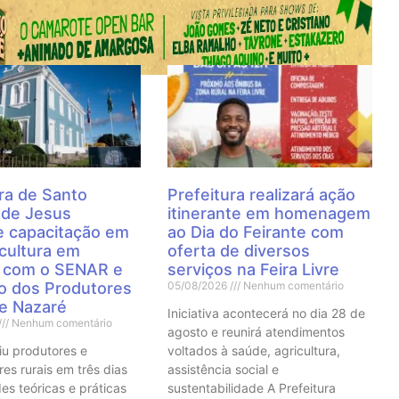
 Notícias
ra de Santo
Prefeitura realizará ação
 de Jesus
itinerante em homenagem
 capacitação em
ao Dia do Feirante com
cultura em
oferta de diversos
a com o SENAR e
serviços na Feira Livre
to dos Produtores
05/08/2026
Nenhum comentário
de Nazaré
Iniciativa acontecerá no dia 28 de
Nenhum comentário
agosto e reunirá atendimentos
iu produtores e
voltados à saúde, agricultura,
res rurais em três dias
assistência social e
es teóricas e práticas
sustentabilidade A Prefeitura