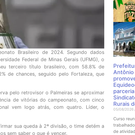
Mais
onato Brasileiro de 2024. Segundo dados
ersidade Federal de Minas Gerais (UFMG), o
Prefeitu
u terceiro título brasileiro, com 58.8% de
Antônio
% de chances, seguido pelo Fortaleza, que
promove
Equideo
parceri
rva pelo retrovisor o Palmeiras se aproximar
Sindica
ência de vitórias do campeonato, com cinco
Rurais 
ional vem logo atrás, com quatro. Líder, o
05/08/2026
Curso reun
trabalhado
firmar sua queda à 2ª divisão, o time detém a
de atividad
gos sem saber o que é vencer.