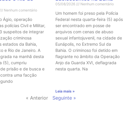
05/08/2026
Nenhum comentário
Nenhum comentário
Um homem foi preso pela Polícia
o Ágio, operação
Federal nesta quarta-feira (5) após
 polícias Civil e Militar,
ser encontrado em posse de
3 suspeitos de integrar
arquivos com cenas de abuso
ização criminosa
sexual infantojuvenil, na cidade de
s estados da Bahia,
Eunápolis, no Extremo Sul da
 e Rio de Janeiro. A
Bahia. O criminoso foi detido em
agrada na manhã desta
flagrante no âmbito da Operação
a (5), cumpriu
Anjo da Guarda XVI, deflagrada
de prisão e de busca e
nesta quarta. Na
 contra uma facção
Segundo
Leia mais »
« Anterior
Seguinte »