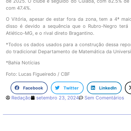
de 2025. O clube é seguido do Cuiabá, com 82.5% de 
com 47.4%.
O Vitória, apesar de estar fora da zona, tem a 4ª ma
disso é devido a sequência que o Rubro-Negro terá p
Atlético-MG, e o rival direto Bragantino.
*Todos os dados usados para a construção dessa repor
do tradicional Departamento de Matemática da Universi
*Bahia Notícias
Foto: Lucas Figueiredo / CBF
Facebook
Twitter
LinkedIn
Redação
setembro 23, 2024
Sem Comentários