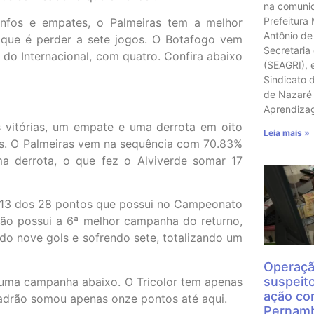
na comunid
Prefeitura
riunfos e empates, o Palmeiras tem a melhor
Antônio de
 que é perder a sete jogos. O Botafogo vem
Secretaria
 do Internacional, com quatro. Confira abaixo
(SEAGRI), 
Sindicato 
de Nazaré 
Aprendiz
is vitórias, um empate e uma derrota em oito
Leia mais »
os. O Palmeiras vem na sequência com 70.83%
ma derrota, o que fez o Alviverde somar 17
u 13 dos 28 pontos que possui no Campeonato
eão possui a 6ª melhor campanha do returno,
do nove gols e sofrendo sete, totalizando um
Operaçã
suspeit
o uma campanha abaixo. O Tricolor tem apenas
ação con
uadrão somou apenas onze pontos até aqui.
Pernamb