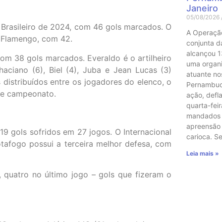
Janeiro
05/08/2026
Brasileiro de 2024, com 46 gols marcados. O
A Operaçã
 Flamengo, com 42.
conjunta das
alcançou 1
com 38 gols marcados. Everaldo é o artilheiro
uma organ
aciano (6), Biel (4), Juba e Jean Lucas (3)
atuante no
s distribuídos entre os jogadores do elenco, o
Pernambuco
ste campeonato.
ação, defl
quarta-feir
mandados 
apreensão
 gols sofridos em 27 jogos. O Internacional
carioca. 
otafogo possui a terceira melhor defesa, com
Leia mais »
 quatro no último jogo – gols que fizeram o