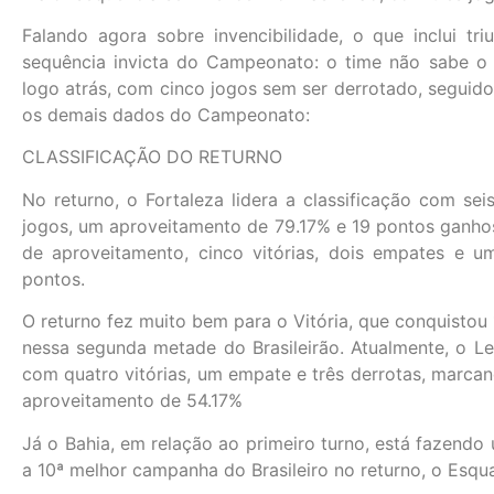
Falando agora sobre invencibilidade, o que inclui t
sequência invicta do Campeonato: o time não sabe o
logo atrás, com cinco jogos sem ser derrotado, seguido
os demais dados do Campeonato:
CLASSIFICAÇÃO DO RETURNO
No returno, o Fortaleza lidera a classificação com se
jogos, um aproveitamento de 79.17% e 19 pontos ganh
de aproveitamento, cinco vitórias, dois empates e u
pontos.
O returno fez muito bem para o Vitória, que conquisto
nessa segunda metade do Brasileirão. Atualmente, o L
com quatro vitórias, um empate e três derrotas, marcan
aproveitamento de 54.17%
Já o Bahia, em relação ao primeiro turno, está fazend
a 10ª melhor campanha do Brasileiro no returno, o Esq