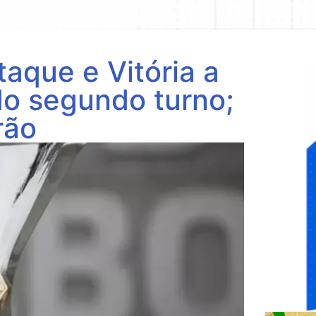
aque e Vitória a
o segundo turno;
rão