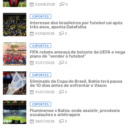
03/08/2026
0
ESPORTES
Interesse dos brasileiros por futebol cai após
três anos, aponta Datafolha
01/08/2026
0
ESPORTES
FIFA rebate ameaça de boicote da UEFA e nega
plano de “vender o futebol”
31/07/2026
0
ESPORTES
Eliminado da Copa do Brasil, Bahia terá pausa
de 10 dias antes de enfrentar o Vasco
31/07/2026
0
ESPORTES
Fluminense x Bahia: onde assistir, prováveis
escalações e arbitragem
29/07/2026
0