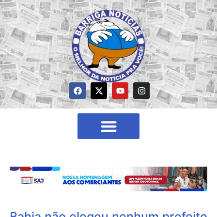
Bahia não elegeu nenhum prefeito