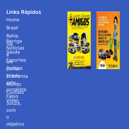
Links Rápidos
Home
Brasil
Bahia
Barriga
Saj
Notícias
Saúde
é
Esportes
um
Politica
portal
criado
Economia
pelo
Mundo
jornalista
Contato
Fábio
Vídeo
Souza,
com
o
objetivo