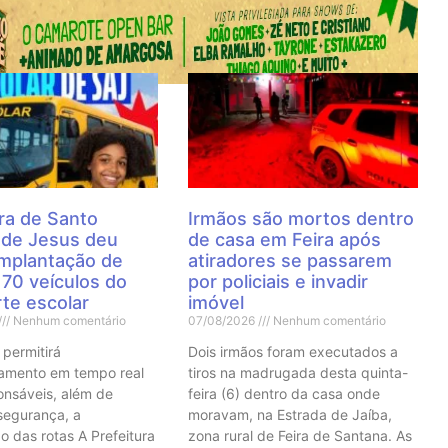
 Notícias
ra de Santo
Irmãos são mortos dentro
 de Jesus deu
de casa em Feira após
 implantação de
atiradores se passarem
70 veículos do
por policiais e invadir
te escolar
imóvel
Nenhum comentário
07/08/2026
Nenhum comentário
 permitirá
Dois irmãos foram executados a
mento em tempo real
tiros na madrugada desta quinta-
onsáveis, além de
feira (6) dentro da casa onde
 segurança, a
moravam, na Estrada de Jaíba,
o das rotas A Prefeitura
zona rural de Feira de Santana. As