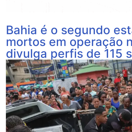
Bahia é o segundo es
mortos em operação no 
divulga perfis de 115 