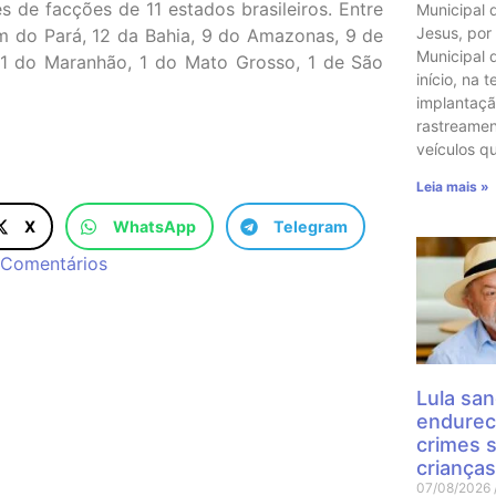
 de facções de 11 estados brasileiros. Entre
Municipal 
Jesus, por
m do Pará, 12 da Bahia, 9 do Amazonas, 9 de
Municipal 
, 1 do Maranhão, 1 do Mato Grosso, 1 de São
início, na t
implantaçã
rastreame
veículos q
Leia mais »
X
WhatsApp
Telegram
Comentários
Lula san
endurec
crimes 
crianças
07/08/2026