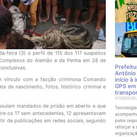
Mais
a-feira (3) o perfil de 115 dos 117 suspeitos
s Complexos do Alemão e da Penha em 28 de
Prefeitu
conclusivas.
Antônio
am vínculo com a facção criminosa Comando
início à
GPS em 
ta de nascimento, fotos, histórico criminal e
transpor
07/08/2026
ossuíam mandados de prisão em aberto e que
Tecnologia
ntre os 17 sem antecedentes, 12 apresentavam
acompanha
tir de publicações em redes sociais, segundo
pelos resp
reforçar a
organizaçã