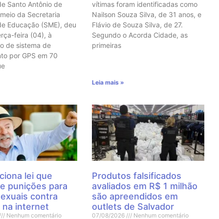
de Santo Antônio de
vítimas foram identificadas como
 meio da Secretaria
Nailson Souza Silva, de 31 anos, e
de Educação (SME), deu
Flávio de Souza Silva, de 27.
erça-feira (04), à
Segundo o Acorda Cidade, as
o de sistema de
primeiras
nto por GPS em 70
ue
Leia mais »
ciona lei que
Produtos falsificados
e punições para
avaliados em R$ 1 milhão
sexuais contra
são apreendidos em
 na internet
outlets de Salvador
Nenhum comentário
07/08/2026
Nenhum comentário