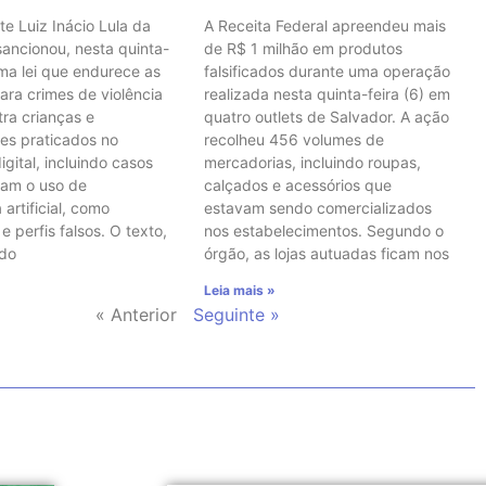
te Luiz Inácio Lula da
A Receita Federal apreendeu mais
 sancionou, nesta quinta-
de R$ 1 milhão em produtos
uma lei que endurece as
falsificados durante uma operação
ara crimes de violência
realizada nesta quinta-feira (6) em
tra crianças e
quatro outlets de Salvador. A ação
es praticados no
recolheu 456 volumes de
gital, incluindo casos
mercadorias, incluindo roupas,
vam o uso de
calçados e acessórios que
 artificial, como
estavam sendo comercializados
 perfis falsos. O texto,
nos estabelecimentos. Segundo o
 do
órgão, as lojas autuadas ficam nos
Leia mais »
« Anterior
Seguinte »