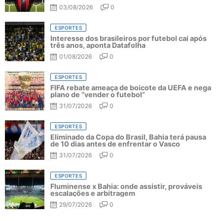
03/08/2026
0
ESPORTES
Interesse dos brasileiros por futebol cai após
três anos, aponta Datafolha
01/08/2026
0
ESPORTES
FIFA rebate ameaça de boicote da UEFA e nega
plano de “vender o futebol”
31/07/2026
0
ESPORTES
Eliminado da Copa do Brasil, Bahia terá pausa
de 10 dias antes de enfrentar o Vasco
31/07/2026
0
ESPORTES
Fluminense x Bahia: onde assistir, prováveis
escalações e arbitragem
29/07/2026
0