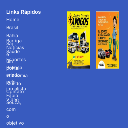
Links Rápidos
Home
Brasil
Bahia
Barriga
Saj
Notícias
Saúde
é
Esportes
um
Politica
portal
criado
Economia
pelo
Mundo
jornalista
Contato
Fábio
Vídeo
Souza,
com
o
objetivo