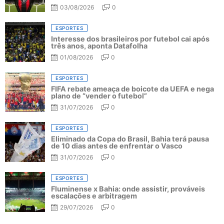
03/08/2026
0
ESPORTES
Interesse dos brasileiros por futebol cai após
três anos, aponta Datafolha
01/08/2026
0
ESPORTES
FIFA rebate ameaça de boicote da UEFA e nega
plano de “vender o futebol”
31/07/2026
0
ESPORTES
Eliminado da Copa do Brasil, Bahia terá pausa
de 10 dias antes de enfrentar o Vasco
31/07/2026
0
ESPORTES
Fluminense x Bahia: onde assistir, prováveis
escalações e arbitragem
29/07/2026
0