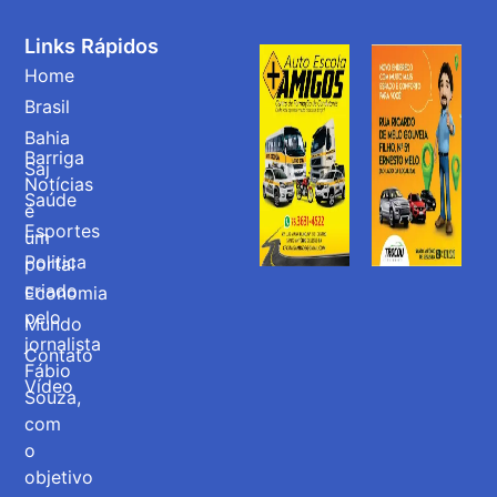
Links Rápidos
Home
Brasil
Bahia
Barriga
Saj
Notícias
Saúde
é
Esportes
um
Politica
portal
criado
Economia
pelo
Mundo
jornalista
Contato
Fábio
Vídeo
Souza,
com
o
objetivo