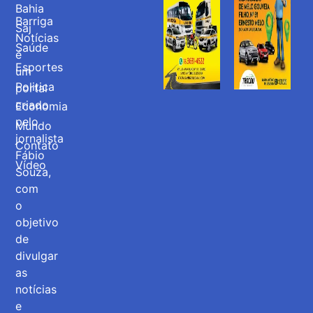
Bahia
Barriga
Saj
Notícias
Saúde
é
Esportes
um
Politica
portal
criado
Economia
pelo
Mundo
jornalista
Contato
Fábio
Vídeo
Souza,
com
o
objetivo
de
divulgar
as
notícias
e