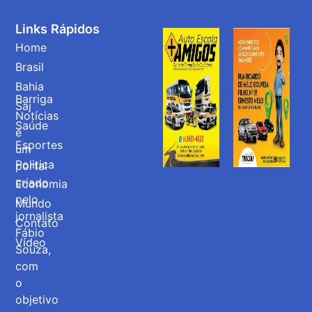
Links Rápidos
Home
Brasil
Bahia
Barriga
Saj
Notícias
Saúde
é
Esportes
um
Politica
portal
criado
Economia
pelo
Mundo
jornalista
Contato
Fábio
Vídeo
Souza,
com
o
objetivo