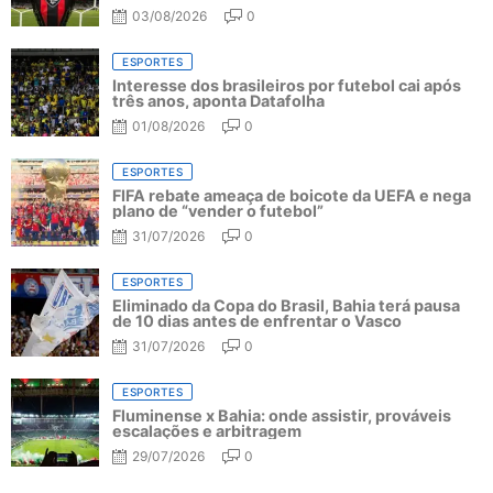
03/08/2026
0
ESPORTES
Interesse dos brasileiros por futebol cai após
três anos, aponta Datafolha
01/08/2026
0
ESPORTES
FIFA rebate ameaça de boicote da UEFA e nega
plano de “vender o futebol”
31/07/2026
0
ESPORTES
Eliminado da Copa do Brasil, Bahia terá pausa
de 10 dias antes de enfrentar o Vasco
31/07/2026
0
ESPORTES
Fluminense x Bahia: onde assistir, prováveis
escalações e arbitragem
29/07/2026
0