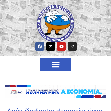
Após Sindipetro denunciar risco,