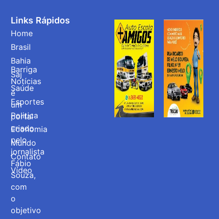
Links Rápidos
Home
Brasil
Bahia
Barriga
Saj
Notícias
Saúde
é
Esportes
um
Politica
portal
criado
Economia
pelo
Mundo
jornalista
Contato
Fábio
Vídeo
Souza,
com
o
objetivo