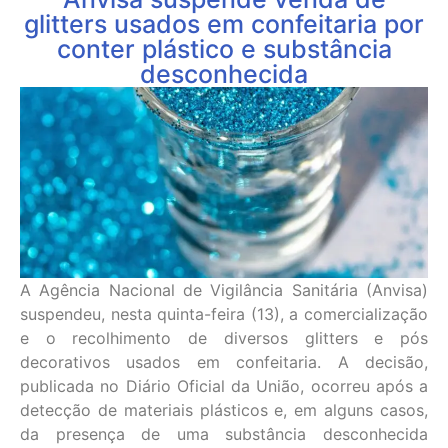
glitters usados em confeitaria por
conter plástico e substância
desconhecida
A Agência Nacional de Vigilância Sanitária (Anvisa)
suspendeu, nesta quinta-feira (13), a comercialização
e o recolhimento de diversos glitters e pós
decorativos usados em confeitaria. A decisão,
publicada no Diário Oficial da União, ocorreu após a
detecção de materiais plásticos e, em alguns casos,
da presença de uma substância desconhecida