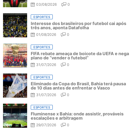
03/08/2026
0
ESPORTES
Interesse dos brasileiros por futebol cai após
três anos, aponta Datafolha
01/08/2026
0
ESPORTES
FIFA rebate ameaça de boicote da UEFA e nega
plano de “vender o futebol”
31/07/2026
0
ESPORTES
Eliminado da Copa do Brasil, Bahia terá pausa
de 10 dias antes de enfrentar o Vasco
31/07/2026
0
ESPORTES
Fluminense x Bahia: onde assistir, prováveis
escalações e arbitragem
29/07/2026
0