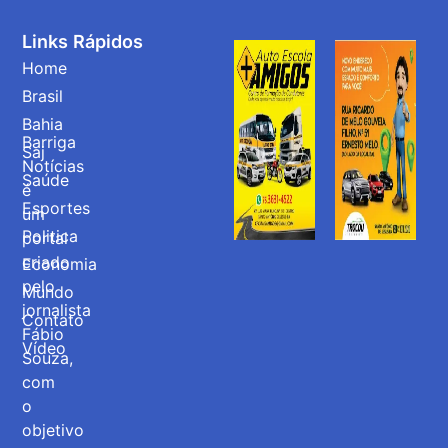
Links Rápidos
Home
Brasil
Bahia
Barriga
Saj
Notícias
Saúde
é
Esportes
um
Politica
portal
criado
Economia
pelo
Mundo
jornalista
Contato
Fábio
Vídeo
Souza,
com
o
objetivo