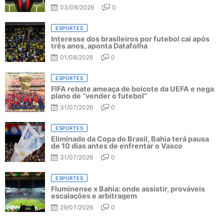
03/08/2026
0
ESPORTES
Interesse dos brasileiros por futebol cai após
três anos, aponta Datafolha
01/08/2026
0
ESPORTES
FIFA rebate ameaça de boicote da UEFA e nega
plano de “vender o futebol”
31/07/2026
0
ESPORTES
Eliminado da Copa do Brasil, Bahia terá pausa
de 10 dias antes de enfrentar o Vasco
31/07/2026
0
ESPORTES
Fluminense x Bahia: onde assistir, prováveis
escalações e arbitragem
29/07/2026
0