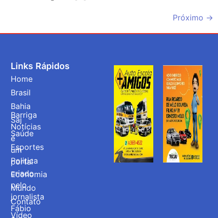
Próximo
→
Links Rápidos
Home
Brasil
Bahia
Barriga
Saj
Notícias
Saúde
é
Esportes
um
Politica
portal
criado
Economia
pelo
Mundo
jornalista
Contato
Fábio
Vídeo