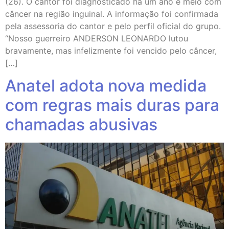
(26). O cantor foi diagnosticado há um ano e meio com
câncer na região inguinal. A informação foi confirmada
pela assessoria do cantor e pelo perfil oficial do grupo.
“Nosso guerreiro ANDERSON LEONARDO lutou
bravamente, mas infelizmente foi vencido pelo câncer,
[…]
Anatel adota nova medida
com regras mais duras para
chamadas abusivas