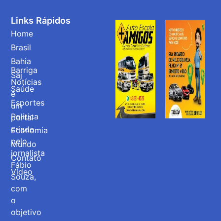
Links Rápidos
Home
Brasil
Bahia
Barriga
Saj
Notícias
Saúde
é
Esportes
um
Politica
portal
criado
Economia
pelo
Mundo
jornalista
Contato
Fábio
Vídeo
Souza,
com
o
objetivo