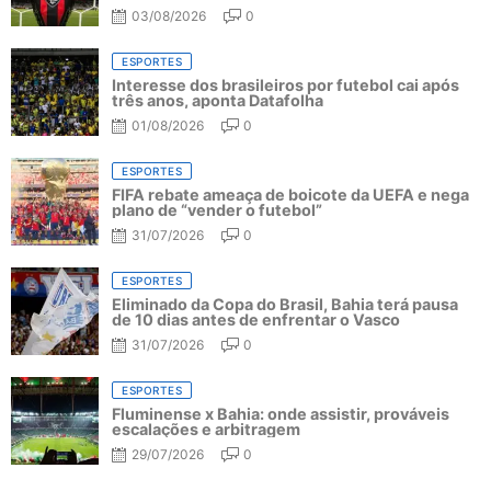
03/08/2026
0
ESPORTES
Interesse dos brasileiros por futebol cai após
três anos, aponta Datafolha
01/08/2026
0
ESPORTES
FIFA rebate ameaça de boicote da UEFA e nega
plano de “vender o futebol”
31/07/2026
0
ESPORTES
Eliminado da Copa do Brasil, Bahia terá pausa
de 10 dias antes de enfrentar o Vasco
31/07/2026
0
ESPORTES
Fluminense x Bahia: onde assistir, prováveis
escalações e arbitragem
29/07/2026
0