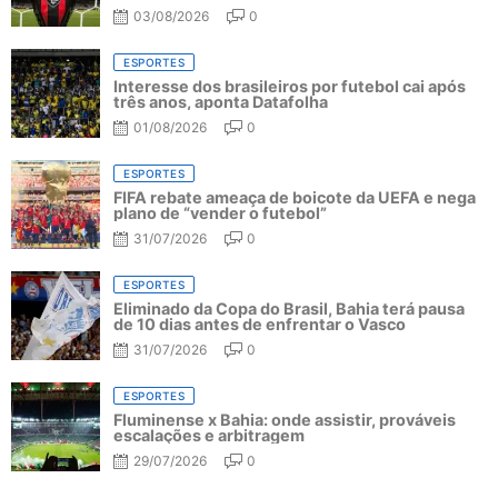
03/08/2026
0
ESPORTES
Interesse dos brasileiros por futebol cai após
três anos, aponta Datafolha
01/08/2026
0
ESPORTES
FIFA rebate ameaça de boicote da UEFA e nega
plano de “vender o futebol”
31/07/2026
0
ESPORTES
Eliminado da Copa do Brasil, Bahia terá pausa
de 10 dias antes de enfrentar o Vasco
31/07/2026
0
ESPORTES
Fluminense x Bahia: onde assistir, prováveis
escalações e arbitragem
29/07/2026
0