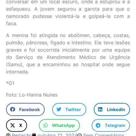
conversar em um local escuro, onde a estuprou e a
esfaqueou. A jovem segurou a garota para que o
namorado pudesse violentá-la e golpeá-la com a
faca.
A menina foi atingida no abdômen, cabeça, costas,
pulmão, pâncreas, fígado e intestino. Ela teve lesões
graves e foi socorrida inicialmente por uma equipe
do Serviço de Atendimento Médico de Urgência
(Samu), que a encaminhou ao hospital onde segue
internada.
*G1
Foto: Lo-Hanna Nunes
Facebook
Twitter
LinkedIn
X
WhatsApp
Telegram
Redação
outubro 12, 2024
Sem Comentários