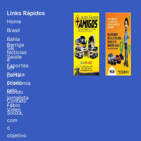
Links Rápidos
Home
Brasil
Bahia
Barriga
Saj
Notícias
Saúde
é
Esportes
um
Politica
portal
criado
Economia
pelo
Mundo
jornalista
Contato
Fábio
Vídeo
Souza,
com
o
objetivo