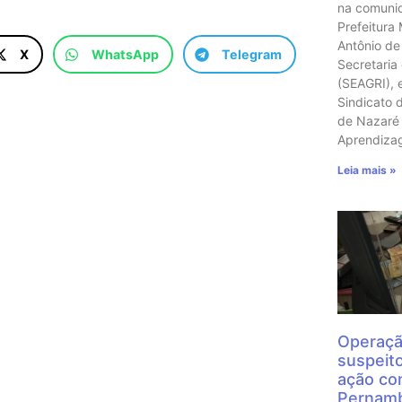
na comunid
Prefeitura
Antônio de
X
WhatsApp
Telegram
Secretaria
(SEAGRI), 
Sindicato 
de Nazaré 
Aprendiz
Leia mais »
Operaçã
suspeit
ação con
Pernamb