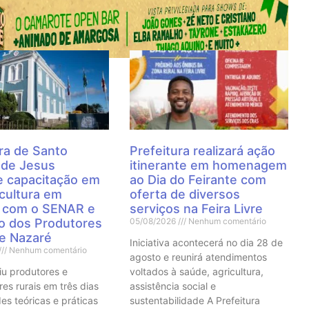
 Notícias
ra de Santo
Prefeitura realizará ação
 de Jesus
itinerante em homenagem
 capacitação em
ao Dia do Feirante com
cultura em
oferta de diversos
a com o SENAR e
serviços na Feira Livre
to dos Produtores
05/08/2026
Nenhum comentário
de Nazaré
Iniciativa acontecerá no dia 28 de
Nenhum comentário
agosto e reunirá atendimentos
iu produtores e
voltados à saúde, agricultura,
res rurais em três dias
assistência social e
es teóricas e práticas
sustentabilidade A Prefeitura