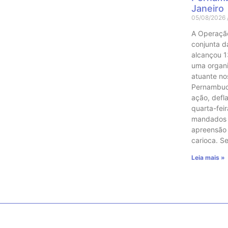
Janeiro
05/08/2026
A Operaçã
conjunta das
alcançou 1
uma organ
atuante no
Pernambuco
ação, defl
quarta-feir
mandados 
apreensão
carioca. 
Leia mais »