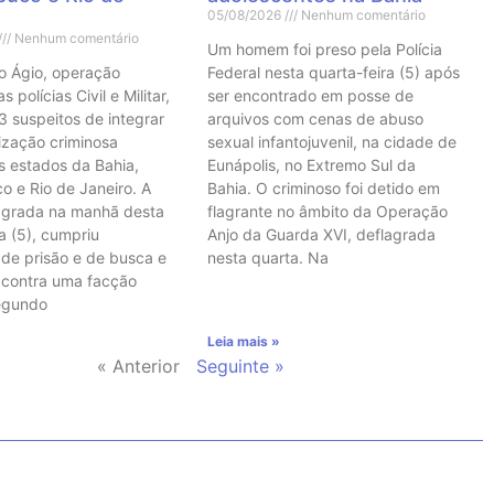
05/08/2026
Nenhum comentário
Nenhum comentário
Um homem foi preso pela Polícia
o Ágio, operação
Federal nesta quarta-feira (5) após
 polícias Civil e Militar,
ser encontrado em posse de
3 suspeitos de integrar
arquivos com cenas de abuso
ização criminosa
sexual infantojuvenil, na cidade de
s estados da Bahia,
Eunápolis, no Extremo Sul da
 e Rio de Janeiro. A
Bahia. O criminoso foi detido em
agrada na manhã desta
flagrante no âmbito da Operação
a (5), cumpriu
Anjo da Guarda XVI, deflagrada
de prisão e de busca e
nesta quarta. Na
 contra uma facção
Segundo
Leia mais »
« Anterior
Seguinte »