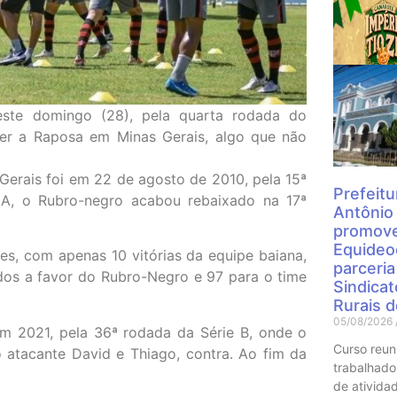
Mais
neste domingo (28), pela quarta rodada do
cer a Raposa em Minas Gerais, algo que não
Gerais foi em 22 de agosto de 2010, pela 15ª
Prefeitu
 A, o Rubro-negro acabou rebaixado na 17ª
Antônio
promove
Equideo
es, com apenas 10 vitórias da equipe baiana,
parceri
dos a favor do Rubro-Negro e 97 para o time
Sindica
Rurais 
05/08/2026
em 2021, pela 36ª rodada da Série B, onde o
Curso reun
 atacante David e Thiago, contra. Ao fim da
trabalhado
de atividad